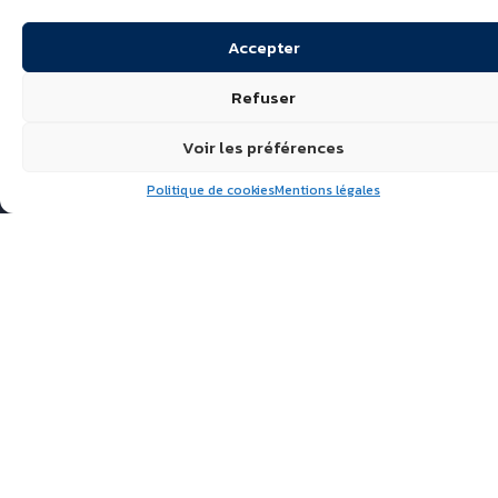
Accepter
Refuser
Voir les préférences
Politique de cookies
Mentions légales
Suivez nous
ÉCHIRÉ, LAITS & BEURRES
D’EXCELLENCE
POLITIQUE DE
CONFIDENTIALITÉ
FAQ
ACTUALITÉS