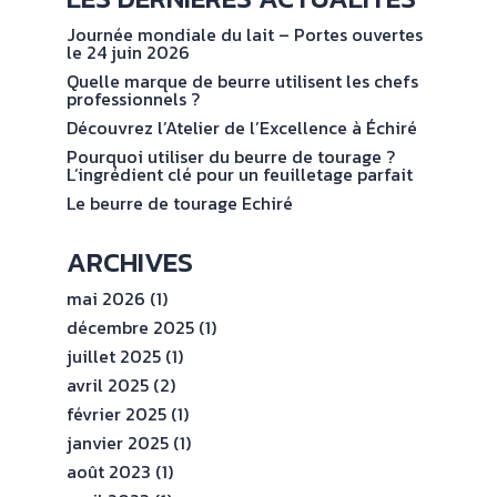
NOS
No
val
ENGAGEMENTS
Journée mondiale du lait – Portes ouvertes
le 24 juin 2026
Quelle marque de beurre utilisent les chefs
ESPACE
professionnels ?
PROFESSIONNEL
Découvrez l’Atelier de l’Excellence à Échiré
Pourquoi utiliser du beurre de tourage ?
L’ingrédient clé pour un feuilletage parfait
CONTACT
Le beurre de tourage Echiré
ARCHIVES
mai 2026
(1)
décembre 2025
(1)
juillet 2025
(1)
avril 2025
(2)
février 2025
(1)
janvier 2025
(1)
août 2023
(1)