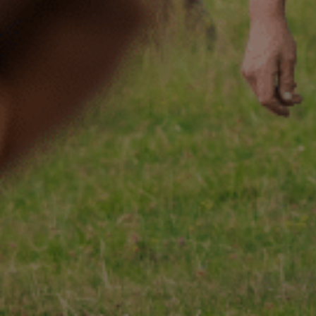
ACCUEIL
130 ANS
Not
ÉCHIRÉ
NOS PRODUITS
Beu
D’EXCELLENCE
LE BEURRE