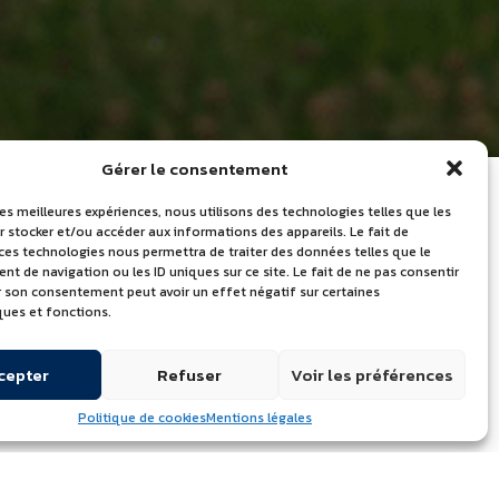
Gérer le consentement
les meilleures expériences, nous utilisons des technologies telles que les
 stocker et/ou accéder aux informations des appareils. Le fait de
 ces technologies nous permettra de traiter des données telles que le
LES DERNIÈRES
 de navigation ou les ID uniques sur ce site. Le fait de ne pas consentir
er son consentement peut avoir un effet négatif sur certaines
ACTUALITÉS
ques et fonctions.
Journée mondiale du lait – Portes
cepter
Refuser
Voir les préférences
ouvertes le 24 juin 2026
Quelle marque de beurre utilisent
Politique de cookies
Mentions légales
les chefs professionnels ?
Découvrez l’Atelier de l’Excellence à
Échiré