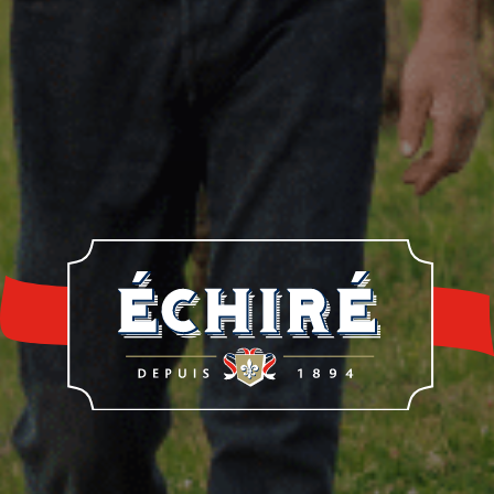
re histoire
Notre savoir-faire
Nos éleveur
rrerie Échiré
Laits