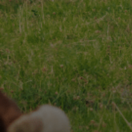
CHARENTES-POITOU AOP
RECETTES
Nos
& INSPIRATIONS
Nos
NOS ENGAGEMENTS
ESPACE PROFESSIONNEL
CONTACT