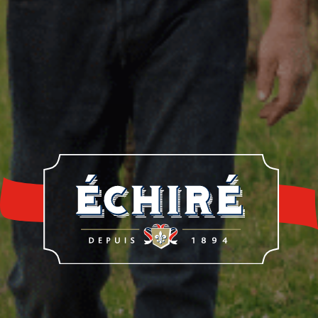
re histoire
Notre savoir-faire
Nos éleveur
rrerie Échiré
Laits