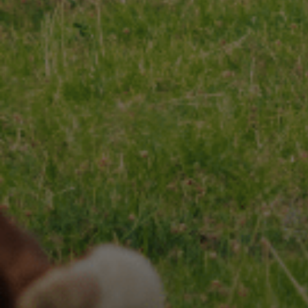
CHARENTES-POITOU AOP
RECETTES
Nos
& INSPIRATIONS
Nos
NOS ENGAGEMENTS
ESPACE PROFESSIONNEL
CONTACT