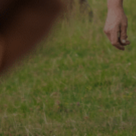
ACCUEIL
130 ANS
Not
ÉCHIRÉ
NOS PRODUITS
Beu
D’EXCELLENCE
LE BEURRE