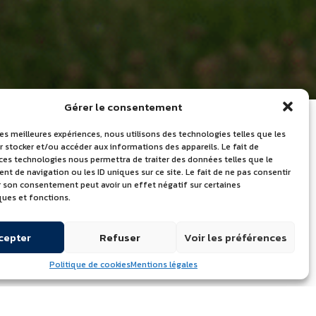
Gérer le consentement
les meilleures expériences, nous utilisons des technologies telles que les
 stocker et/ou accéder aux informations des appareils. Le fait de
 ces technologies nous permettra de traiter des données telles que le
LES DERNIÈRES
 de navigation ou les ID uniques sur ce site. Le fait de ne pas consentir
er son consentement peut avoir un effet négatif sur certaines
ACTUALITÉS
ques et fonctions.
Journée mondiale du lait – Portes
cepter
Refuser
Voir les préférences
ouvertes le 24 juin 2026
Quelle marque de beurre utilisent
Politique de cookies
Mentions légales
les chefs professionnels ?
Découvrez l’Atelier de l’Excellence à
Échiré