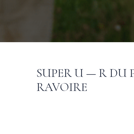
SUPER U — R DU P
RAVOIRE