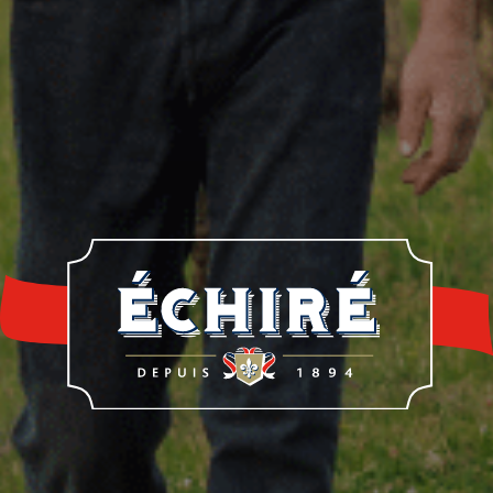
re histoire
Notre savoir-faire
Nos éleveur
rrerie Échiré
Laits