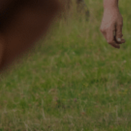
ACCUEIL
130 ANS
Not
ÉCHIRÉ
NOS PRODUITS
Beu
D’EXCELLENCE
LE BEURRE