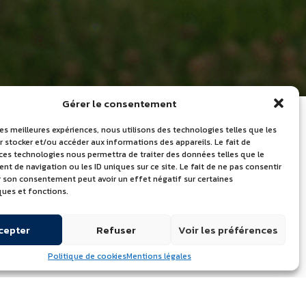
Gérer le consentement
les meilleures expériences, nous utilisons des technologies telles que les
 stocker et/ou accéder aux informations des appareils. Le fait de
 ces technologies nous permettra de traiter des données telles que le
LES DERNIÈRES
 de navigation ou les ID uniques sur ce site. Le fait de ne pas consentir
er son consentement peut avoir un effet négatif sur certaines
ACTUALITÉS
ques et fonctions.
Journée mondiale du lait – Portes
cepter
Refuser
Voir les préférences
ouvertes le 24 juin 2026
Quelle marque de beurre utilisent
Politique de cookies
Mentions légales
les chefs professionnels ?
Découvrez l’Atelier de l’Excellence à
Échiré