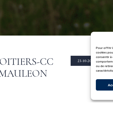
Pour offrir 
cookies pour
consentir à
POITIERS-CC
23-10-2025
comportement
ou de retir
, MAULEON
caractéristi
Ac