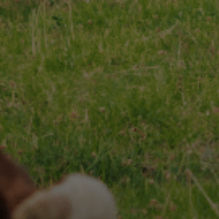
CHARENTES-POITOU AOP
RECETTES
Nos
& INSPIRATIONS
Nos
NOS ENGAGEMENTS
ESPACE PROFESSIONNEL
CONTACT