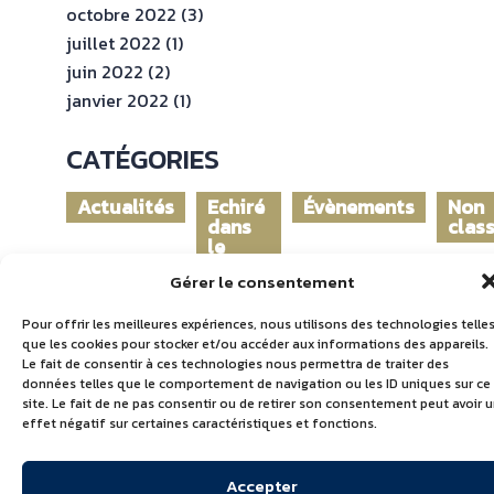
octobre 2022
(3)
juillet 2022
(1)
juin 2022
(2)
janvier 2022
(1)
CATÉGORIES
Actualités
Echiré
Évènements
Non
dans
clas
le
monde
Gérer le consentement
Pour offrir les meilleures expériences, nous utilisons des technologies telle
que les cookies pour stocker et/ou accéder aux informations des appareils.
Le fait de consentir à ces technologies nous permettra de traiter des
données telles que le comportement de navigation ou les ID uniques sur ce
site. Le fait de ne pas consentir ou de retirer son consentement peut avoir 
effet négatif sur certaines caractéristiques et fonctions.
Accepter