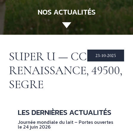
NOS ACTUALITÉS
ACCUEIL
130 ANS
Not
his
ÉCHIRÉ
SUPER U — CC
23-10-2025
NOS PRODUITS
Beu
RENAISSANCE, 49500,
Éch
D’EXCELLENCE
SEGRE
LE BEURRE
CHARENTES-
POITOU AOP
RECETTES
Nos
LES DERNIÈRES ACTUALITÉS
tec
& INSPIRATIONS
Journée mondiale du lait – Portes ouvertes
le 24 juin 2026
NOS
No