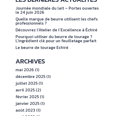
NOS
No
val
ENGAGEMENTS
Journée mondiale du lait – Portes ouvertes
le 24 juin 2026
Quelle marque de beurre utilisent les chefs
ESPACE
professionnels ?
PROFESSIONNEL
Découvrez l’Atelier de l’Excellence à Échiré
Pourquoi utiliser du beurre de tourage ?
L’ingrédient clé pour un feuilletage parfait
CONTACT
Le beurre de tourage Echiré
ARCHIVES
mai 2026
(1)
décembre 2025
(1)
juillet 2025
(1)
avril 2025
(2)
février 2025
(1)
janvier 2025
(1)
août 2023
(1)