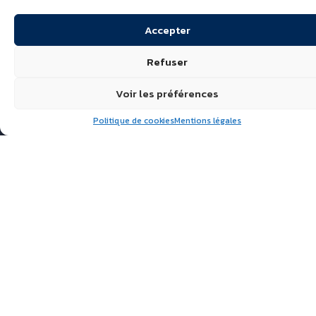
Accepter
Refuser
Voir les préférences
Politique de cookies
Mentions légales
Suivez nous
ÉCHIRÉ, LAITS & BEURRES
D’EXCELLENCE
POLITIQUE DE
CONFIDENTIALITÉ
FAQ
ACTUALITÉS