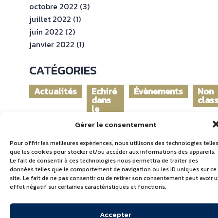
octobre 2022
(3)
juillet 2022
(1)
juin 2022
(2)
janvier 2022
(1)
CATÉGORIES
Actualités
Echiré
Évènements
Non
dans
clas
le
monde
Gérer le consentement
Pour offrir les meilleures expériences, nous utilisons des technologies telle
que les cookies pour stocker et/ou accéder aux informations des appareils.
Le fait de consentir à ces technologies nous permettra de traiter des
données telles que le comportement de navigation ou les ID uniques sur ce
site. Le fait de ne pas consentir ou de retirer son consentement peut avoir 
effet négatif sur certaines caractéristiques et fonctions.
Accepter