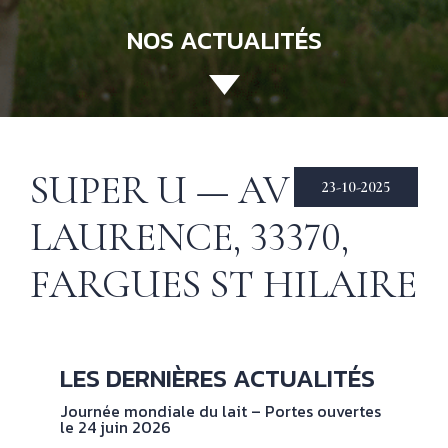
NOS ACTUALITÉS
ACCUEIL
130 ANS
Not
his
ÉCHIRÉ
SUPER U — AV DE LA
23-10-2025
NOS PRODUITS
Beu
LAURENCE, 33370,
Éch
D’EXCELLENCE
FARGUES ST HILAIRE
LE BEURRE
CHARENTES-
POITOU AOP
RECETTES
Nos
LES DERNIÈRES ACTUALITÉS
tec
& INSPIRATIONS
Journée mondiale du lait – Portes ouvertes
le 24 juin 2026
NOS
No