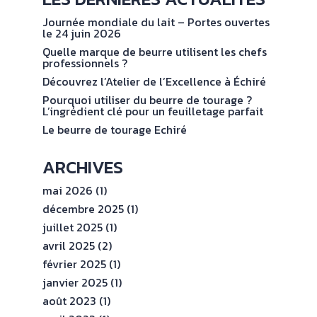
NOS
No
val
ENGAGEMENTS
Journée mondiale du lait – Portes ouvertes
le 24 juin 2026
Quelle marque de beurre utilisent les chefs
ESPACE
professionnels ?
PROFESSIONNEL
Découvrez l’Atelier de l’Excellence à Échiré
Pourquoi utiliser du beurre de tourage ?
L’ingrédient clé pour un feuilletage parfait
CONTACT
Le beurre de tourage Echiré
ARCHIVES
mai 2026
(1)
décembre 2025
(1)
juillet 2025
(1)
avril 2025
(2)
février 2025
(1)
janvier 2025
(1)
août 2023
(1)