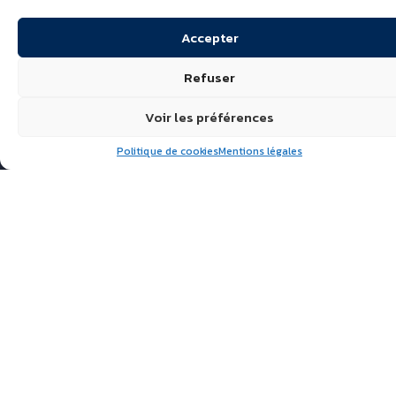
Accepter
Refuser
Voir les préférences
Politique de cookies
Mentions légales
Suivez nous
ÉCHIRÉ, LAITS & BEURRES
D’EXCELLENCE
POLITIQUE DE
CONFIDENTIALITÉ
FAQ
ACTUALITÉS