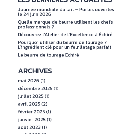
NOS
No
val
ENGAGEMENTS
Journée mondiale du lait – Portes ouvertes
le 24 juin 2026
Quelle marque de beurre utilisent les chefs
ESPACE
professionnels ?
PROFESSIONNEL
Découvrez l’Atelier de l’Excellence à Échiré
Pourquoi utiliser du beurre de tourage ?
L’ingrédient clé pour un feuilletage parfait
CONTACT
Le beurre de tourage Echiré
ARCHIVES
mai 2026
(1)
décembre 2025
(1)
juillet 2025
(1)
avril 2025
(2)
février 2025
(1)
janvier 2025
(1)
août 2023
(1)