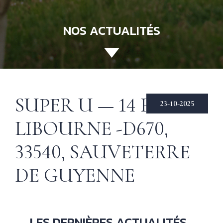
NOS ACTUALITÉS
ACCUEIL
130 ANS
Not
his
ÉCHIRÉ
SUPER U — 14 RTE DE
23-10-2025
NOS PRODUITS
Beu
LIBOURNE -D670,
Éch
D’EXCELLENCE
33540, SAUVETERRE
LE BEURRE
CHARENTES-
DE GUYENNE
POITOU AOP
RECETTES
Nos
tec
& INSPIRATIONS
LES DERNIÈRES ACTUALITÉS