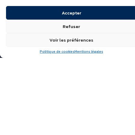
Accepter
Refuser
Voir les préférences
Politique de cookies
Mentions légales
Suivez nous
ÉCHIRÉ, LAITS & BEURRES
D’EXCELLENCE
POLITIQUE DE
CONFIDENTIALITÉ
FAQ
ACTUALITÉS