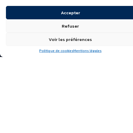
Accepter
Refuser
Voir les préférences
Politique de cookies
Mentions légales
Suivez nous
ÉCHIRÉ, LAITS & BEURRES
D’EXCELLENCE
POLITIQUE DE
CONFIDENTIALITÉ
FAQ
ACTUALITÉS