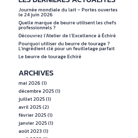
NOS
No
val
ENGAGEMENTS
Journée mondiale du lait – Portes ouvertes
le 24 juin 2026
Quelle marque de beurre utilisent les chefs
ESPACE
professionnels ?
PROFESSIONNEL
Découvrez l’Atelier de l’Excellence à Échiré
Pourquoi utiliser du beurre de tourage ?
L’ingrédient clé pour un feuilletage parfait
CONTACT
Le beurre de tourage Echiré
ARCHIVES
mai 2026
(1)
décembre 2025
(1)
juillet 2025
(1)
avril 2025
(2)
février 2025
(1)
janvier 2025
(1)
août 2023
(1)