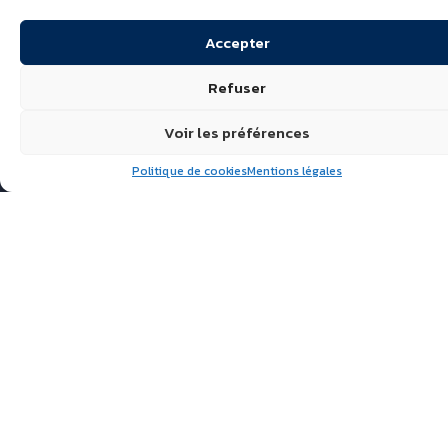
Accepter
Refuser
Voir les préférences
Politique de cookies
Mentions légales
Suivez nous
ÉCHIRÉ, LAITS & BEURRES
D’EXCELLENCE
POLITIQUE DE
CONFIDENTIALITÉ
FAQ
ACTUALITÉS