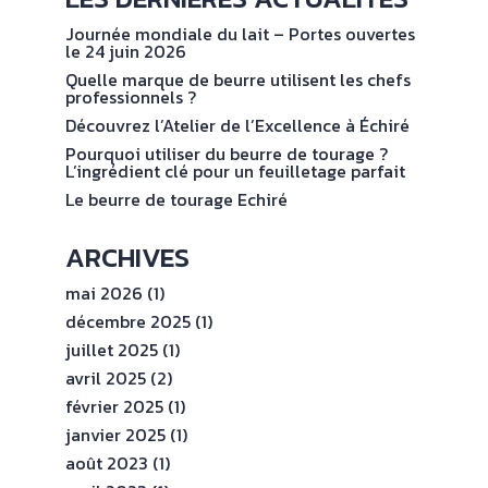
NOS
No
val
ENGAGEMENTS
Journée mondiale du lait – Portes ouvertes
le 24 juin 2026
Quelle marque de beurre utilisent les chefs
ESPACE
professionnels ?
PROFESSIONNEL
Découvrez l’Atelier de l’Excellence à Échiré
Pourquoi utiliser du beurre de tourage ?
L’ingrédient clé pour un feuilletage parfait
CONTACT
Le beurre de tourage Echiré
ARCHIVES
mai 2026
(1)
décembre 2025
(1)
juillet 2025
(1)
avril 2025
(2)
février 2025
(1)
janvier 2025
(1)
août 2023
(1)