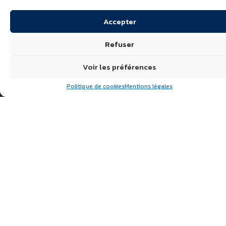
Accepter
Refuser
Voir les préférences
Politique de cookies
Mentions légales
Suivez nous
ÉCHIRÉ, LAITS & BEURRES
D’EXCELLENCE
POLITIQUE DE
CONFIDENTIALITÉ
FAQ
ACTUALITÉS