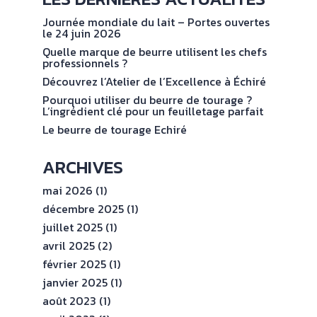
NOS
No
val
ENGAGEMENTS
Journée mondiale du lait – Portes ouvertes
le 24 juin 2026
Quelle marque de beurre utilisent les chefs
ESPACE
professionnels ?
PROFESSIONNEL
Découvrez l’Atelier de l’Excellence à Échiré
Pourquoi utiliser du beurre de tourage ?
L’ingrédient clé pour un feuilletage parfait
CONTACT
Le beurre de tourage Echiré
ARCHIVES
mai 2026
(1)
décembre 2025
(1)
juillet 2025
(1)
avril 2025
(2)
février 2025
(1)
janvier 2025
(1)
août 2023
(1)