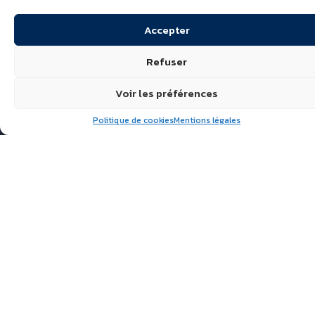
Accepter
Refuser
Voir les préférences
Politique de cookies
Mentions légales
Suivez nous
ÉCHIRÉ, LAITS & BEURRES
D’EXCELLENCE
POLITIQUE DE
CONFIDENTIALITÉ
FAQ
ACTUALITÉS