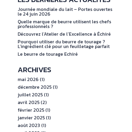
NOS
No
val
ENGAGEMENTS
Journée mondiale du lait – Portes ouvertes
le 24 juin 2026
Quelle marque de beurre utilisent les chefs
ESPACE
professionnels ?
PROFESSIONNEL
Découvrez l’Atelier de l’Excellence à Échiré
Pourquoi utiliser du beurre de tourage ?
L’ingrédient clé pour un feuilletage parfait
CONTACT
Le beurre de tourage Echiré
ARCHIVES
mai 2026
(1)
décembre 2025
(1)
juillet 2025
(1)
avril 2025
(2)
février 2025
(1)
janvier 2025
(1)
août 2023
(1)