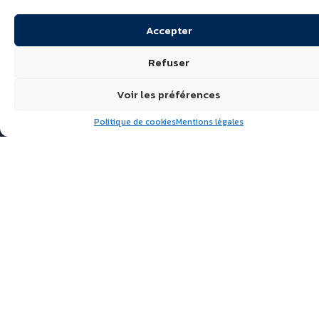
Accepter
Refuser
Voir les préférences
Politique de cookies
Mentions légales
Suivez nous
ÉCHIRÉ, LAITS & BEURRES
D’EXCELLENCE
POLITIQUE DE
CONFIDENTIALITÉ
FAQ
ACTUALITÉS