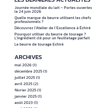
NOS
No
val
ENGAGEMENTS
Journée mondiale du lait – Portes ouvertes
le 24 juin 2026
Quelle marque de beurre utilisent les chefs
ESPACE
professionnels ?
PROFESSIONNEL
Découvrez l’Atelier de l’Excellence à Échiré
Pourquoi utiliser du beurre de tourage ?
L’ingrédient clé pour un feuilletage parfait
CONTACT
Le beurre de tourage Echiré
ARCHIVES
mai 2026
(1)
décembre 2025
(1)
juillet 2025
(1)
avril 2025
(2)
février 2025
(1)
janvier 2025
(1)
août 2023
(1)