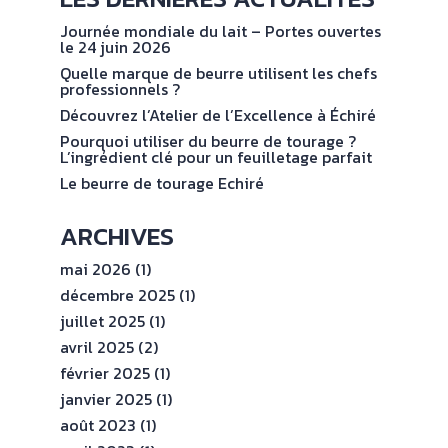
NOS
No
val
ENGAGEMENTS
Journée mondiale du lait – Portes ouvertes
le 24 juin 2026
Quelle marque de beurre utilisent les chefs
ESPACE
professionnels ?
PROFESSIONNEL
Découvrez l’Atelier de l’Excellence à Échiré
Pourquoi utiliser du beurre de tourage ?
L’ingrédient clé pour un feuilletage parfait
CONTACT
Le beurre de tourage Echiré
ARCHIVES
mai 2026
(1)
décembre 2025
(1)
juillet 2025
(1)
avril 2025
(2)
février 2025
(1)
janvier 2025
(1)
août 2023
(1)