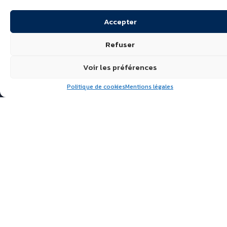
Accepter
Refuser
Voir les préférences
Politique de cookies
Mentions légales
Suivez nous
ÉCHIRÉ, LAITS & BEURRES
D’EXCELLENCE
POLITIQUE DE
CONFIDENTIALITÉ
FAQ
ACTUALITÉS