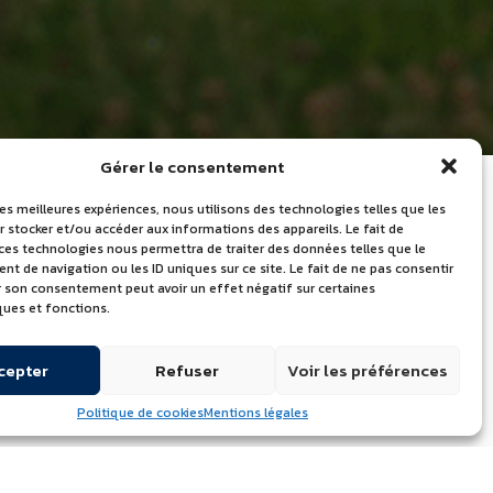
Gérer le consentement
les meilleures expériences, nous utilisons des technologies telles que les
 stocker et/ou accéder aux informations des appareils. Le fait de
 ces technologies nous permettra de traiter des données telles que le
LES DERNIÈRES
 de navigation ou les ID uniques sur ce site. Le fait de ne pas consentir
er son consentement peut avoir un effet négatif sur certaines
ACTUALITÉS
ques et fonctions.
Journée mondiale du lait – Portes
cepter
Refuser
Voir les préférences
ouvertes le 24 juin 2026
Quelle marque de beurre utilisent
Politique de cookies
Mentions légales
les chefs professionnels ?
Découvrez l’Atelier de l’Excellence à
Échiré