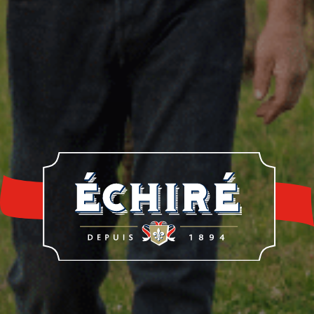
re histoire
Notre savoir-faire
Nos éleveur
rrerie Échiré
Laits