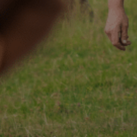
ACCUEIL
130 ANS
Not
ÉCHIRÉ
NOS PRODUITS
Beu
D’EXCELLENCE
LE BEURRE