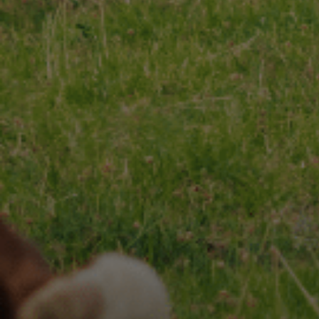
CHARENTES-POITOU AOP
RECETTES
Nos
& INSPIRATIONS
Nos
NOS ENGAGEMENTS
ESPACE PROFESSIONNEL
CONTACT