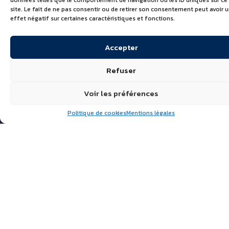
données telles que le comportement de navigation ou les ID uniques sur ce
site. Le fait de ne pas consentir ou de retirer son consentement peut avoir 
effet négatif sur certaines caractéristiques et fonctions.
Accepter
Refuser
Voir les préférences
Politique de cookies
Mentions légales
Suivez nous
ÉCHIRÉ, LAITS & BEURRES
D’EXCELLENCE