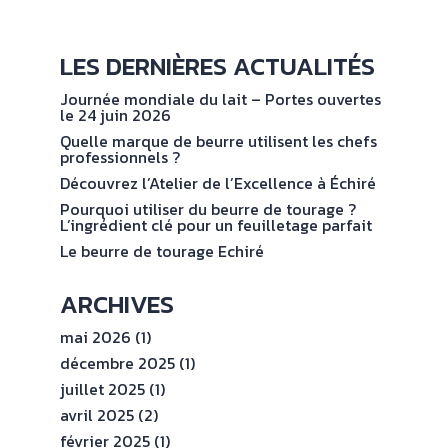
NOS
No
val
ENGAGEMENTS
LES DERNIÈRES ACTUALITÉS
Journée mondiale du lait – Portes ouvertes
ESPACE
le 24 juin 2026
PROFESSIONNEL
Quelle marque de beurre utilisent les chefs
professionnels ?
Découvrez l’Atelier de l’Excellence à Échiré
CONTACT
Pourquoi utiliser du beurre de tourage ?
L’ingrédient clé pour un feuilletage parfait
Le beurre de tourage Echiré
ARCHIVES
mai 2026
(1)
décembre 2025
(1)
juillet 2025
(1)
avril 2025
(2)
février 2025
(1)