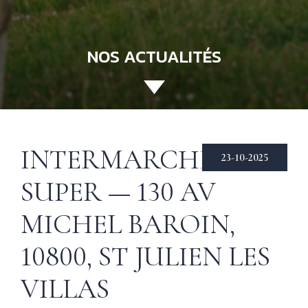
NOS ACTUALITÉS
ACCUEIL
130 ANS
Not
INTERMARCHE
his
ÉCHIRÉ
23-10-2025
SUPER — 130 AV
NOS PRODUITS
Beu
Éch
D’EXCELLENCE
MICHEL BAROIN,
LE BEURRE
CHARENTES-
10800, ST JULIEN LES
POITOU AOP
VILLAS
RECETTES
Nos
tec
& INSPIRATIONS