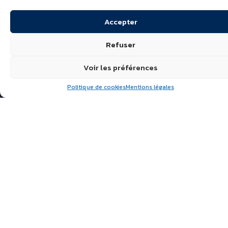
Accepter
Refuser
Voir les préférences
Politique de cookies
Mentions légales
Suivez nous
ÉCHIRÉ, LAITS & BEURRES
D’EXCELLENCE
POLITIQUE DE
CONFIDENTIALITÉ
FAQ
ACTUALITÉS