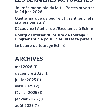
NOS
No
val
ENGAGEMENTS
Journée mondiale du lait – Portes ouvertes
le 24 juin 2026
Quelle marque de beurre utilisent les chefs
ESPACE
professionnels ?
PROFESSIONNEL
Découvrez l’Atelier de l’Excellence à Échiré
Pourquoi utiliser du beurre de tourage ?
L’ingrédient clé pour un feuilletage parfait
CONTACT
Le beurre de tourage Echiré
ARCHIVES
mai 2026
(1)
décembre 2025
(1)
juillet 2025
(1)
avril 2025
(2)
février 2025
(1)
janvier 2025
(1)
août 2023
(1)