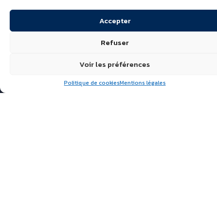
Accepter
Refuser
Voir les préférences
Politique de cookies
Mentions légales
Suivez nous
ÉCHIRÉ, LAITS & BEURRES
D’EXCELLENCE
POLITIQUE DE
CONFIDENTIALITÉ
FAQ
ACTUALITÉS