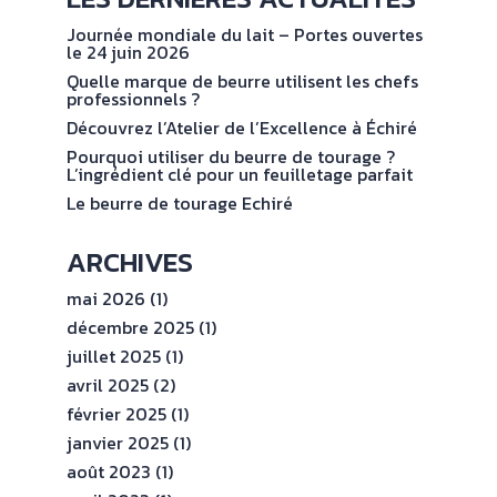
NOS
No
val
ENGAGEMENTS
Journée mondiale du lait – Portes ouvertes
le 24 juin 2026
Quelle marque de beurre utilisent les chefs
ESPACE
professionnels ?
PROFESSIONNEL
Découvrez l’Atelier de l’Excellence à Échiré
Pourquoi utiliser du beurre de tourage ?
L’ingrédient clé pour un feuilletage parfait
CONTACT
Le beurre de tourage Echiré
ARCHIVES
mai 2026
(1)
décembre 2025
(1)
juillet 2025
(1)
avril 2025
(2)
février 2025
(1)
janvier 2025
(1)
août 2023
(1)