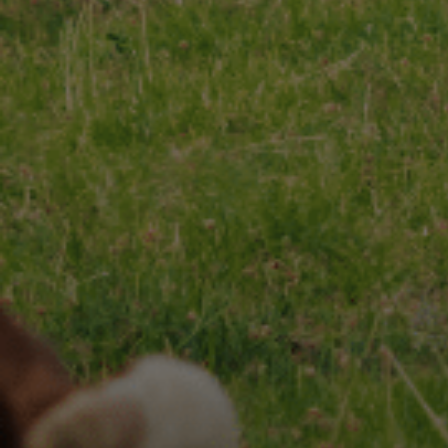
CHARENTES-POITOU AOP
RECETTES
Nos
& INSPIRATIONS
Nos
NOS ENGAGEMENTS
ESPACE PROFESSIONNEL
CONTACT