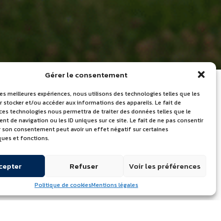
Gérer le consentement
les meilleures expériences, nous utilisons des technologies telles que les
 stocker et/ou accéder aux informations des appareils. Le fait de
 ces technologies nous permettra de traiter des données telles que le
LES DERNIÈRES
 de navigation ou les ID uniques sur ce site. Le fait de ne pas consentir
er son consentement peut avoir un effet négatif sur certaines
ACTUALITÉS
ques et fonctions.
Journée mondiale du lait – Portes
cepter
Refuser
Voir les préférences
ouvertes le 24 juin 2026
Quelle marque de beurre utilisent
Politique de cookies
Mentions légales
les chefs professionnels ?
Découvrez l’Atelier de l’Excellence à
Échiré