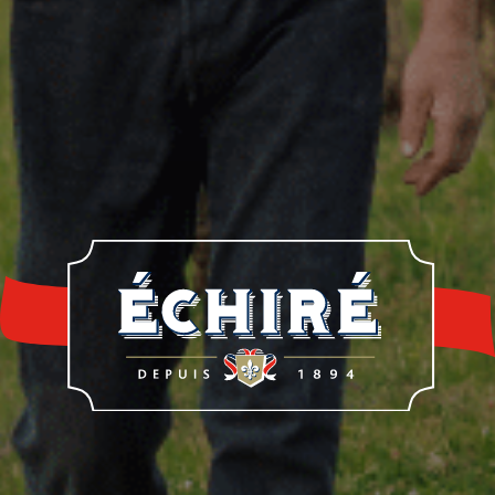
re histoire
Notre savoir-faire
Nos éleveur
rrerie Échiré
Laits