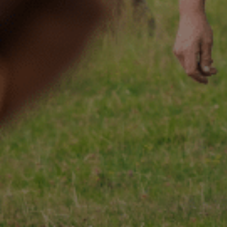
ACCUEIL
130 ANS
Not
ÉCHIRÉ
NOS PRODUITS
Beu
D’EXCELLENCE
LE BEURRE