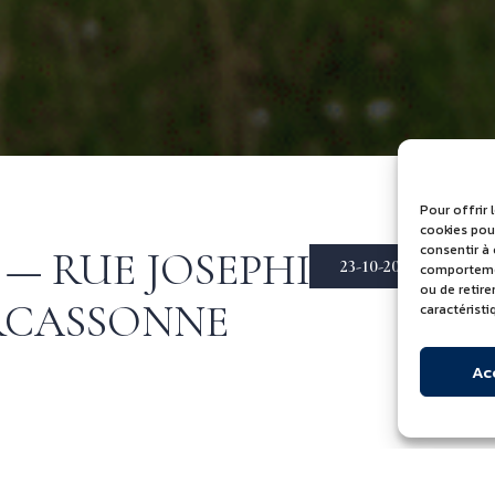
Pour offrir 
cookies pour
consentir à
 — RUE JOSEPHINE
23-10-2025
comportement
ou de retir
ARCASSONNE
caractéristi
Ac