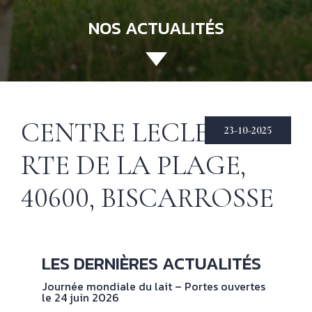
NOS ACTUALITÉS
ACCUEIL
130 ANS
Not
his
ÉCHIRÉ
CENTRE LECLERC —
23-10-2025
NOS PRODUITS
Beu
RTE DE LA PLAGE,
Éch
D’EXCELLENCE
40600, BISCARROSSE
LE BEURRE
CHARENTES-
POITOU AOP
RECETTES
Nos
LES DERNIÈRES ACTUALITÉS
tec
& INSPIRATIONS
Journée mondiale du lait – Portes ouvertes
le 24 juin 2026
NOS
No