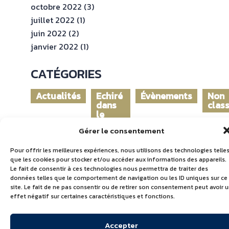
octobre 2022
(3)
juillet 2022
(1)
juin 2022
(2)
janvier 2022
(1)
CATÉGORIES
Actualités
Echiré
Évènements
Non
dans
clas
le
monde
Gérer le consentement
Pour offrir les meilleures expériences, nous utilisons des technologies telle
que les cookies pour stocker et/ou accéder aux informations des appareils.
Le fait de consentir à ces technologies nous permettra de traiter des
données telles que le comportement de navigation ou les ID uniques sur ce
site. Le fait de ne pas consentir ou de retirer son consentement peut avoir 
effet négatif sur certaines caractéristiques et fonctions.
Accepter