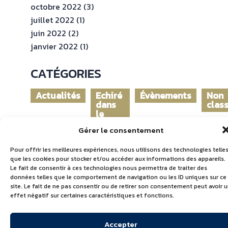
octobre 2022
(3)
juillet 2022
(1)
juin 2022
(2)
janvier 2022
(1)
CATÉGORIES
Actualités
Echiré
Évènements
Non
dans
clas
le
monde
Gérer le consentement
Pour offrir les meilleures expériences, nous utilisons des technologies telle
que les cookies pour stocker et/ou accéder aux informations des appareils.
Le fait de consentir à ces technologies nous permettra de traiter des
données telles que le comportement de navigation ou les ID uniques sur ce
site. Le fait de ne pas consentir ou de retirer son consentement peut avoir 
effet négatif sur certaines caractéristiques et fonctions.
Accepter