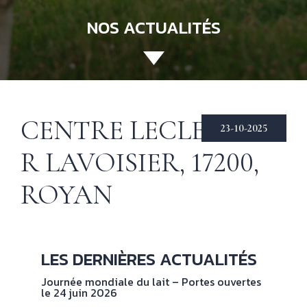
NOS ACTUALITÉS
ACCUEIL
130 ANS
Not
his
ÉCHIRÉ
CENTRE LECLERC —
23-10-2025
NOS PRODUITS
Beu
R LAVOISIER, 17200,
Éch
D’EXCELLENCE
ROYAN
LE BEURRE
CHARENTES-
POITOU AOP
RECETTES
Nos
LES DERNIÈRES ACTUALITÉS
tec
& INSPIRATIONS
Journée mondiale du lait – Portes ouvertes
le 24 juin 2026
NOS
No