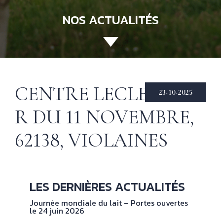
NOS ACTUALITÉS
ACCUEIL
130 ANS
Not
his
ÉCHIRÉ
CENTRE LECLERC —
23-10-2025
NOS PRODUITS
Beu
R DU 11 NOVEMBRE,
Éch
D’EXCELLENCE
62138, VIOLAINES
LE BEURRE
CHARENTES-
POITOU AOP
RECETTES
Nos
LES DERNIÈRES ACTUALITÉS
tec
& INSPIRATIONS
Journée mondiale du lait – Portes ouvertes
le 24 juin 2026
NOS
No