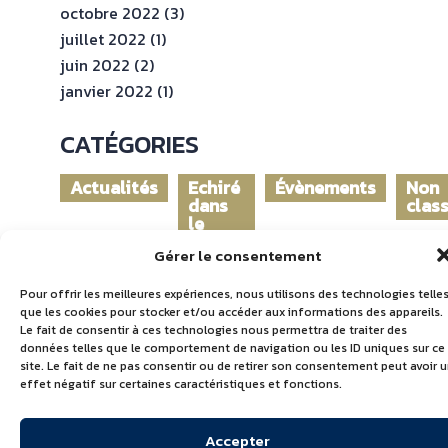
octobre 2022
(3)
juillet 2022
(1)
juin 2022
(2)
janvier 2022
(1)
CATÉGORIES
Actualités
Echiré
Évènements
Non
dans
clas
le
monde
Gérer le consentement
Pour offrir les meilleures expériences, nous utilisons des technologies telle
que les cookies pour stocker et/ou accéder aux informations des appareils.
Le fait de consentir à ces technologies nous permettra de traiter des
données telles que le comportement de navigation ou les ID uniques sur ce
site. Le fait de ne pas consentir ou de retirer son consentement peut avoir 
effet négatif sur certaines caractéristiques et fonctions.
Accepter