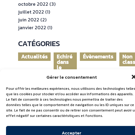
octobre 2022
(3)
juillet 2022
(1)
juin 2022
(2)
janvier 2022
(1)
CATÉGORIES
Actualités
Echiré
Évènements
Non
dans
clas
le
monde
Gérer le consentement
Pour offrir les meilleures expériences, nous utilisons des technologies telle
que les cookies pour stocker et/ou accéder aux informations des appareils.
Le fait de consentir à ces technologies nous permettra de traiter des
données telles que le comportement de navigation ou les ID uniques sur ce
site. Le fait de ne pas consentir ou de retirer son consentement peut avoir 
effet négatif sur certaines caractéristiques et fonctions.
Accepter