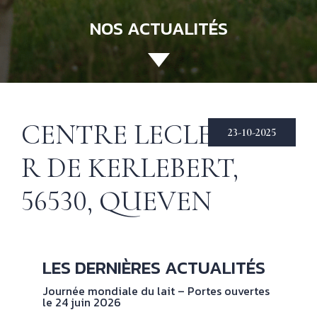
NOS ACTUALITÉS
ACCUEIL
130 ANS
Not
his
ÉCHIRÉ
CENTRE LECLERC —
23-10-2025
NOS PRODUITS
Beu
R DE KERLEBERT,
Éch
D’EXCELLENCE
56530, QUEVEN
LE BEURRE
CHARENTES-
POITOU AOP
RECETTES
Nos
LES DERNIÈRES ACTUALITÉS
tec
& INSPIRATIONS
Journée mondiale du lait – Portes ouvertes
le 24 juin 2026
NOS
No