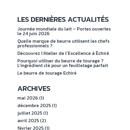
NOS
No
val
ENGAGEMENTS
LES DERNIÈRES ACTUALITÉS
Journée mondiale du lait – Portes ouvertes
ESPACE
le 24 juin 2026
PROFESSIONNEL
Quelle marque de beurre utilisent les chefs
professionnels ?
Découvrez l’Atelier de l’Excellence à Échiré
CONTACT
Pourquoi utiliser du beurre de tourage ?
L’ingrédient clé pour un feuilletage parfait
Le beurre de tourage Echiré
ARCHIVES
mai 2026
(1)
décembre 2025
(1)
juillet 2025
(1)
avril 2025
(2)
février 2025
(1)