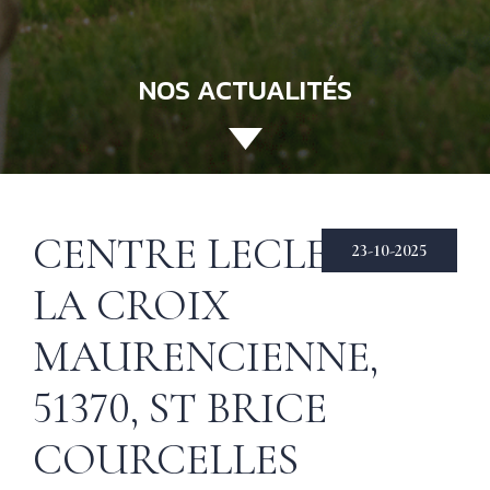
NOS ACTUALITÉS
ACCUEIL
130 ANS
Not
CENTRE LECLERC —
his
ÉCHIRÉ
23-10-2025
LA CROIX
NOS PRODUITS
Beu
Éch
D’EXCELLENCE
MAURENCIENNE,
LE BEURRE
CHARENTES-
51370, ST BRICE
POITOU AOP
COURCELLES
RECETTES
Nos
tec
& INSPIRATIONS