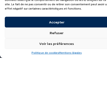
données telles que le comportement de navigation ou les ID uniques sur ce
site. Le fait de ne pas consentir ou de retirer son consentement peut avoir 
effet négatif sur certaines caractéristiques et fonctions.
Accepter
Refuser
Voir les préférences
Politique de cookies
Mentions légales
Suivez nous
ÉCHIRÉ, LAITS & BEURRES
D’EXCELLENCE