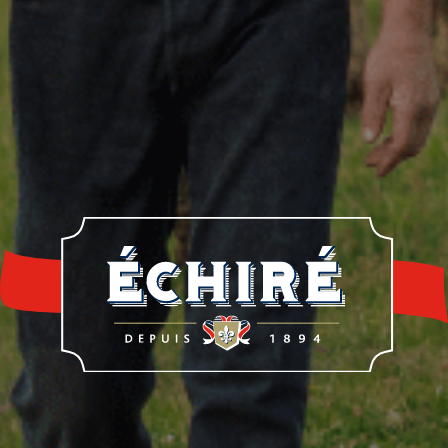
re histoire
Notre savoir-faire
Nos éleveur
rrerie Échiré
Laits