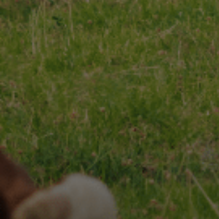
CHARENTES-POITOU AOP
RECETTES
Nos
& INSPIRATIONS
Nos
NOS ENGAGEMENTS
ESPACE PROFESSIONNEL
CONTACT