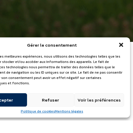
Gérer le consentement
les meilleures expériences, nous utilisons des technologies telles que les
 stocker et/ou accéder aux informations des appareils. Le fait de
 ces technologies nous permettra de traiter des données telles que le
LES DERNIÈRES
 de navigation ou les ID uniques sur ce site. Le fait de ne pas consentir
er son consentement peut avoir un effet négatif sur certaines
ACTUALITÉS
ques et fonctions.
Journée mondiale du lait – Portes
cepter
Refuser
Voir les préférences
ouvertes le 24 juin 2026
Quelle marque de beurre utilisent
Politique de cookies
Mentions légales
les chefs professionnels ?
Découvrez l’Atelier de l’Excellence à
Échiré