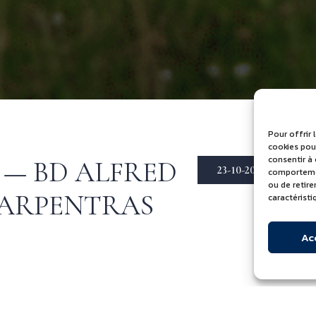
Pour offrir 
cookies pour
consentir à
 — BD ALFRED
23-10-2025
comportement
ou de retir
 CARPENTRAS
caractéristi
Ac