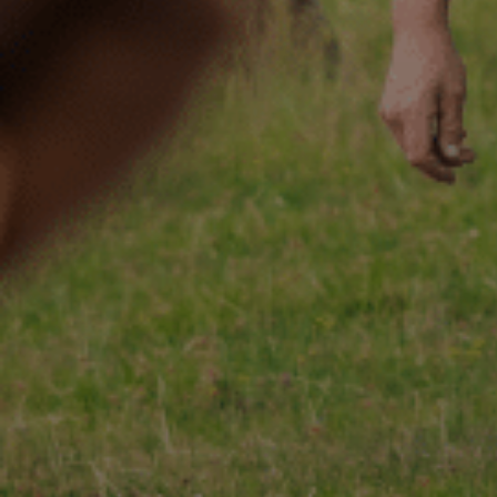
ACCUEIL
130 ANS
Not
ÉCHIRÉ
NOS PRODUITS
Beu
D’EXCELLENCE
LE BEURRE