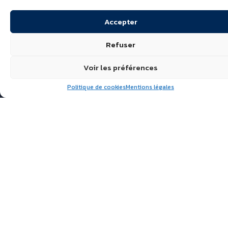
Accepter
Refuser
Voir les préférences
Politique de cookies
Mentions légales
Suivez nous
ÉCHIRÉ, LAITS & BEURRES
D’EXCELLENCE
POLITIQUE DE
CONFIDENTIALITÉ
FAQ
ACTUALITÉS