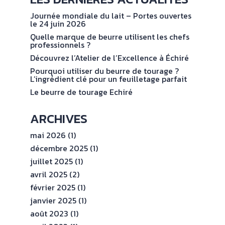
NOS
No
val
ENGAGEMENTS
Journée mondiale du lait – Portes ouvertes
le 24 juin 2026
Quelle marque de beurre utilisent les chefs
ESPACE
professionnels ?
PROFESSIONNEL
Découvrez l’Atelier de l’Excellence à Échiré
Pourquoi utiliser du beurre de tourage ?
L’ingrédient clé pour un feuilletage parfait
CONTACT
Le beurre de tourage Echiré
ARCHIVES
mai 2026
(1)
décembre 2025
(1)
juillet 2025
(1)
avril 2025
(2)
février 2025
(1)
janvier 2025
(1)
août 2023
(1)