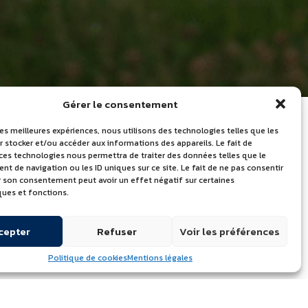
Gérer le consentement
les meilleures expériences, nous utilisons des technologies telles que les
 stocker et/ou accéder aux informations des appareils. Le fait de
 ces technologies nous permettra de traiter des données telles que le
LES DERNIÈRES
 de navigation ou les ID uniques sur ce site. Le fait de ne pas consentir
er son consentement peut avoir un effet négatif sur certaines
ACTUALITÉS
ques et fonctions.
Journée mondiale du lait – Portes
cepter
Refuser
Voir les préférences
ouvertes le 24 juin 2026
Quelle marque de beurre utilisent
Politique de cookies
Mentions légales
les chefs professionnels ?
Découvrez l’Atelier de l’Excellence à
Échiré