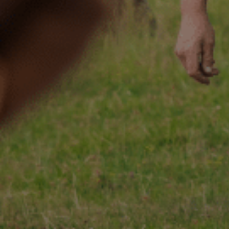
ACCUEIL
130 ANS
Not
ÉCHIRÉ
NOS PRODUITS
Beu
D’EXCELLENCE
LE BEURRE