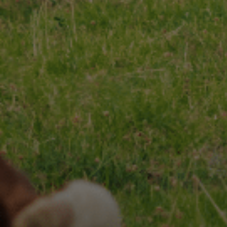
CHARENTES-POITOU AOP
RECETTES
Nos
& INSPIRATIONS
Nos
NOS ENGAGEMENTS
ESPACE PROFESSIONNEL
CONTACT