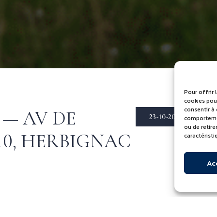
Pour offrir 
cookies pour
consentir à
 — AV DE
23-10-2025
comportement
ou de retir
10, HERBIGNAC
caractéristi
Ac