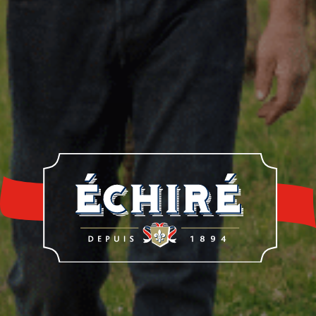
re histoire
Notre savoir-faire
Nos éleveur
rrerie Échiré
Laits