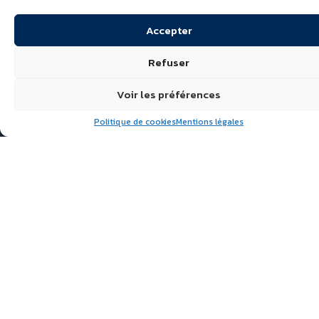
Accepter
Refuser
Voir les préférences
Politique de cookies
Mentions légales
Suivez nous
ÉCHIRÉ, LAITS & BEURRES
D’EXCELLENCE
POLITIQUE DE
CONFIDENTIALITÉ
FAQ
ACTUALITÉS