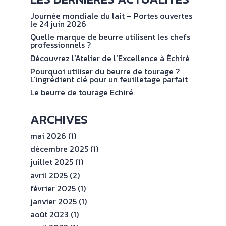
NOS
No
val
ENGAGEMENTS
Journée mondiale du lait – Portes ouvertes
le 24 juin 2026
Quelle marque de beurre utilisent les chefs
ESPACE
professionnels ?
PROFESSIONNEL
Découvrez l’Atelier de l’Excellence à Échiré
Pourquoi utiliser du beurre de tourage ?
L’ingrédient clé pour un feuilletage parfait
CONTACT
Le beurre de tourage Echiré
ARCHIVES
mai 2026
(1)
décembre 2025
(1)
juillet 2025
(1)
avril 2025
(2)
février 2025
(1)
janvier 2025
(1)
août 2023
(1)