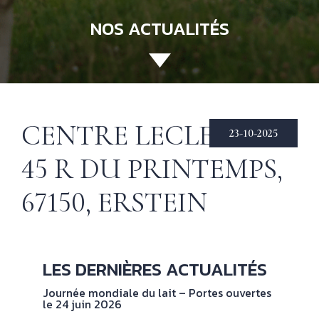
NOS ACTUALITÉS
ACCUEIL
130 ANS
Not
his
ÉCHIRÉ
CENTRE LECLERC —
23-10-2025
NOS PRODUITS
Beu
45 R DU PRINTEMPS,
Éch
D’EXCELLENCE
67150, ERSTEIN
LE BEURRE
CHARENTES-
POITOU AOP
RECETTES
Nos
LES DERNIÈRES ACTUALITÉS
tec
& INSPIRATIONS
Journée mondiale du lait – Portes ouvertes
le 24 juin 2026
NOS
No