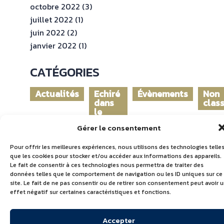
octobre 2022
(3)
juillet 2022
(1)
juin 2022
(2)
janvier 2022
(1)
CATÉGORIES
Actualités
Echiré
Évènements
Non
dans
clas
le
monde
Gérer le consentement
Pour offrir les meilleures expériences, nous utilisons des technologies telle
que les cookies pour stocker et/ou accéder aux informations des appareils.
Le fait de consentir à ces technologies nous permettra de traiter des
données telles que le comportement de navigation ou les ID uniques sur ce
site. Le fait de ne pas consentir ou de retirer son consentement peut avoir 
effet négatif sur certaines caractéristiques et fonctions.
Accepter