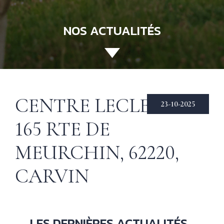
NOS ACTUALITÉS
ACCUEIL
130 ANS
Not
his
ÉCHIRÉ
CENTRE LECLERC —
23-10-2025
NOS PRODUITS
Beu
165 RTE DE
Éch
D’EXCELLENCE
MEURCHIN, 62220,
LE BEURRE
CHARENTES-
CARVIN
POITOU AOP
RECETTES
Nos
tec
& INSPIRATIONS
LES DERNIÈRES ACTUALITÉS