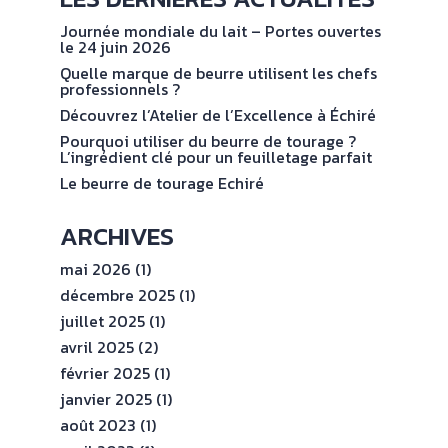
NOS
No
val
ENGAGEMENTS
Journée mondiale du lait – Portes ouvertes
le 24 juin 2026
Quelle marque de beurre utilisent les chefs
ESPACE
professionnels ?
PROFESSIONNEL
Découvrez l’Atelier de l’Excellence à Échiré
Pourquoi utiliser du beurre de tourage ?
L’ingrédient clé pour un feuilletage parfait
CONTACT
Le beurre de tourage Echiré
ARCHIVES
mai 2026
(1)
décembre 2025
(1)
juillet 2025
(1)
avril 2025
(2)
février 2025
(1)
janvier 2025
(1)
août 2023
(1)