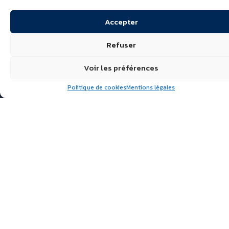
Accepter
Refuser
Voir les préférences
Politique de cookies
Mentions légales
Suivez nous
ÉCHIRÉ, LAITS & BEURRES
D’EXCELLENCE
POLITIQUE DE
CONFIDENTIALITÉ
FAQ
ACTUALITÉS