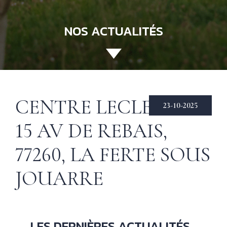
NOS ACTUALITÉS
ACCUEIL
130 ANS
Not
his
ÉCHIRÉ
CENTRE LECLERC —
23-10-2025
NOS PRODUITS
Beu
15 AV DE REBAIS,
Éch
D’EXCELLENCE
77260, LA FERTE SOUS
LE BEURRE
CHARENTES-
JOUARRE
POITOU AOP
RECETTES
Nos
tec
& INSPIRATIONS
LES DERNIÈRES ACTUALITÉS