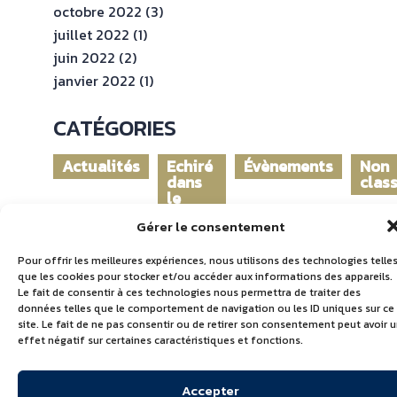
octobre 2022
(3)
juillet 2022
(1)
juin 2022
(2)
janvier 2022
(1)
CATÉGORIES
Actualités
Echiré
Évènements
Non
dans
clas
le
monde
Gérer le consentement
Pour offrir les meilleures expériences, nous utilisons des technologies telle
que les cookies pour stocker et/ou accéder aux informations des appareils.
Le fait de consentir à ces technologies nous permettra de traiter des
données telles que le comportement de navigation ou les ID uniques sur ce
site. Le fait de ne pas consentir ou de retirer son consentement peut avoir 
effet négatif sur certaines caractéristiques et fonctions.
Accepter