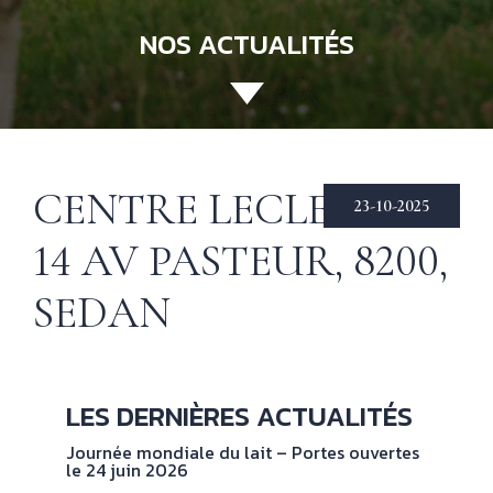
NOS ACTUALITÉS
ACCUEIL
130 ANS
Not
his
ÉCHIRÉ
CENTRE LECLERC —
23-10-2025
NOS PRODUITS
Beu
14 AV PASTEUR, 8200,
Éch
D’EXCELLENCE
SEDAN
LE BEURRE
CHARENTES-
POITOU AOP
RECETTES
Nos
LES DERNIÈRES ACTUALITÉS
tec
& INSPIRATIONS
Journée mondiale du lait – Portes ouvertes
le 24 juin 2026
NOS
No