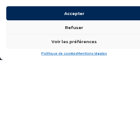
Accepter
Refuser
Voir les préférences
Politique de cookies
Mentions légales
Suivez nous
ÉCHIRÉ, LAITS & BEURRES
D’EXCELLENCE
POLITIQUE DE
CONFIDENTIALITÉ
FAQ
ACTUALITÉS