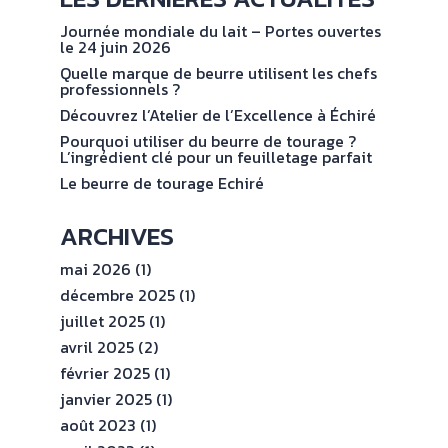
NOS
No
val
ENGAGEMENTS
Journée mondiale du lait – Portes ouvertes
le 24 juin 2026
Quelle marque de beurre utilisent les chefs
ESPACE
professionnels ?
PROFESSIONNEL
Découvrez l’Atelier de l’Excellence à Échiré
Pourquoi utiliser du beurre de tourage ?
L’ingrédient clé pour un feuilletage parfait
CONTACT
Le beurre de tourage Echiré
ARCHIVES
mai 2026
(1)
décembre 2025
(1)
juillet 2025
(1)
avril 2025
(2)
février 2025
(1)
janvier 2025
(1)
août 2023
(1)