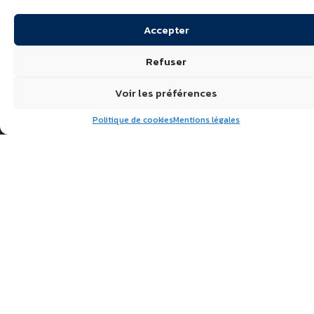
Accepter
Refuser
Voir les préférences
Politique de cookies
Mentions légales
Suivez nous
ÉCHIRÉ, LAITS & BEURRES
D’EXCELLENCE
POLITIQUE DE
CONFIDENTIALITÉ
FAQ
ACTUALITÉS