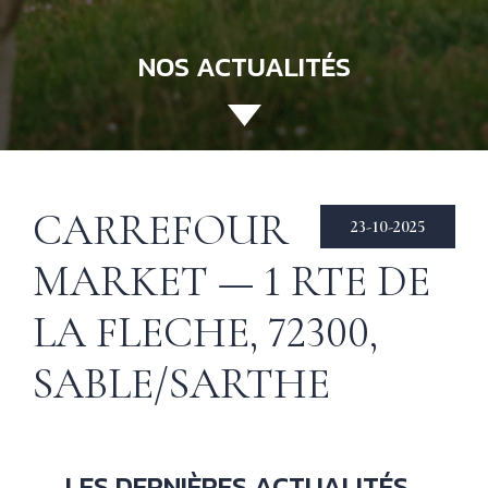
NOS ACTUALITÉS
ACCUEIL
130 ANS
Not
his
ÉCHIRÉ
CARREFOUR
23-10-2025
NOS PRODUITS
Beu
MARKET — 1 RTE DE
Éch
D’EXCELLENCE
LA FLECHE, 72300,
LE BEURRE
CHARENTES-
SABLE/SARTHE
POITOU AOP
RECETTES
Nos
tec
& INSPIRATIONS
LES DERNIÈRES ACTUALITÉS