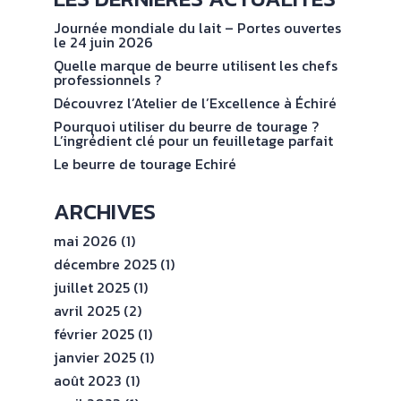
NOS
No
val
ENGAGEMENTS
Journée mondiale du lait – Portes ouvertes
le 24 juin 2026
Quelle marque de beurre utilisent les chefs
ESPACE
professionnels ?
PROFESSIONNEL
Découvrez l’Atelier de l’Excellence à Échiré
Pourquoi utiliser du beurre de tourage ?
L’ingrédient clé pour un feuilletage parfait
CONTACT
Le beurre de tourage Echiré
ARCHIVES
mai 2026
(1)
décembre 2025
(1)
juillet 2025
(1)
avril 2025
(2)
février 2025
(1)
janvier 2025
(1)
août 2023
(1)