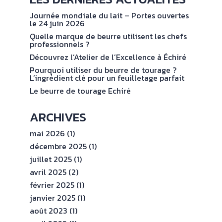
NOS
No
val
ENGAGEMENTS
Journée mondiale du lait – Portes ouvertes
le 24 juin 2026
Quelle marque de beurre utilisent les chefs
ESPACE
professionnels ?
PROFESSIONNEL
Découvrez l’Atelier de l’Excellence à Échiré
Pourquoi utiliser du beurre de tourage ?
L’ingrédient clé pour un feuilletage parfait
CONTACT
Le beurre de tourage Echiré
ARCHIVES
mai 2026
(1)
décembre 2025
(1)
juillet 2025
(1)
avril 2025
(2)
février 2025
(1)
janvier 2025
(1)
août 2023
(1)