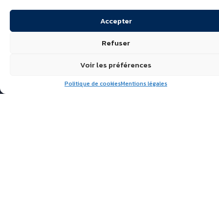
Accepter
Refuser
Voir les préférences
Politique de cookies
Mentions légales
Suivez nous
ÉCHIRÉ, LAITS & BEURRES
D’EXCELLENCE
POLITIQUE DE
CONFIDENTIALITÉ
FAQ
ACTUALITÉS