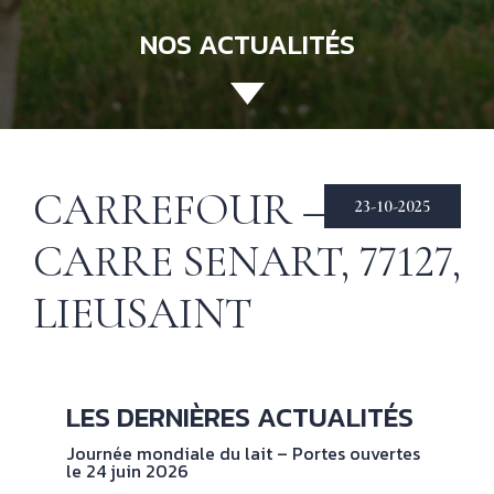
NOS ACTUALITÉS
ACCUEIL
130 ANS
Not
his
ÉCHIRÉ
CARREFOUR — CC
23-10-2025
NOS PRODUITS
Beu
CARRE SENART, 77127,
Éch
D’EXCELLENCE
LIEUSAINT
LE BEURRE
CHARENTES-
POITOU AOP
RECETTES
Nos
LES DERNIÈRES ACTUALITÉS
tec
& INSPIRATIONS
Journée mondiale du lait – Portes ouvertes
le 24 juin 2026
NOS
No