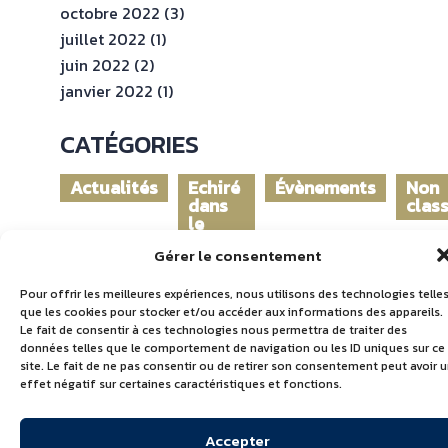
octobre 2022
(3)
juillet 2022
(1)
juin 2022
(2)
janvier 2022
(1)
CATÉGORIES
Actualités
Echiré
Évènements
Non
dans
clas
le
monde
Gérer le consentement
Pour offrir les meilleures expériences, nous utilisons des technologies telle
que les cookies pour stocker et/ou accéder aux informations des appareils.
Le fait de consentir à ces technologies nous permettra de traiter des
données telles que le comportement de navigation ou les ID uniques sur ce
site. Le fait de ne pas consentir ou de retirer son consentement peut avoir 
effet négatif sur certaines caractéristiques et fonctions.
Accepter