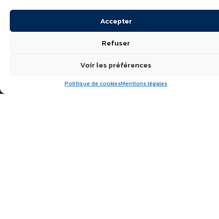
Accepter
Refuser
Voir les préférences
Politique de cookies
Mentions légales
Suivez nous
ÉCHIRÉ, LAITS & BEURRES
D’EXCELLENCE
POLITIQUE DE
CONFIDENTIALITÉ
FAQ
ACTUALITÉS