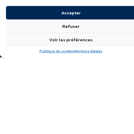
Accepter
Refuser
Voir les préférences
Politique de cookies
Mentions légales
Suivez nous
ÉCHIRÉ, LAITS & BEURRES
D’EXCELLENCE
POLITIQUE DE
CONFIDENTIALITÉ
FAQ
ACTUALITÉS