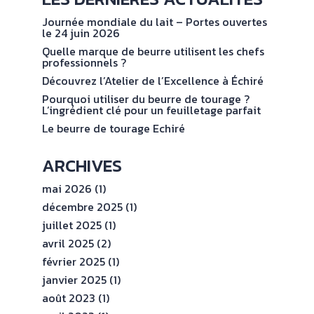
NOS
No
val
ENGAGEMENTS
Journée mondiale du lait – Portes ouvertes
le 24 juin 2026
Quelle marque de beurre utilisent les chefs
ESPACE
professionnels ?
PROFESSIONNEL
Découvrez l’Atelier de l’Excellence à Échiré
Pourquoi utiliser du beurre de tourage ?
L’ingrédient clé pour un feuilletage parfait
CONTACT
Le beurre de tourage Echiré
ARCHIVES
mai 2026
(1)
décembre 2025
(1)
juillet 2025
(1)
avril 2025
(2)
février 2025
(1)
janvier 2025
(1)
août 2023
(1)