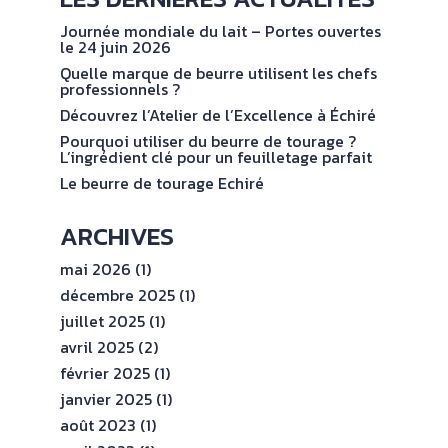
NOS
No
val
ENGAGEMENTS
Journée mondiale du lait – Portes ouvertes
le 24 juin 2026
Quelle marque de beurre utilisent les chefs
ESPACE
professionnels ?
PROFESSIONNEL
Découvrez l’Atelier de l’Excellence à Échiré
Pourquoi utiliser du beurre de tourage ?
L’ingrédient clé pour un feuilletage parfait
CONTACT
Le beurre de tourage Echiré
ARCHIVES
mai 2026
(1)
décembre 2025
(1)
juillet 2025
(1)
avril 2025
(2)
février 2025
(1)
janvier 2025
(1)
août 2023
(1)