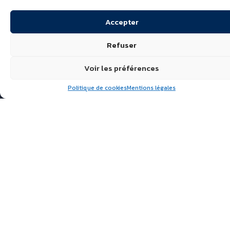
Accepter
Refuser
Voir les préférences
Politique de cookies
Mentions légales
Suivez nous
ÉCHIRÉ, LAITS & BEURRES
D’EXCELLENCE
POLITIQUE DE
CONFIDENTIALITÉ
FAQ
ACTUALITÉS