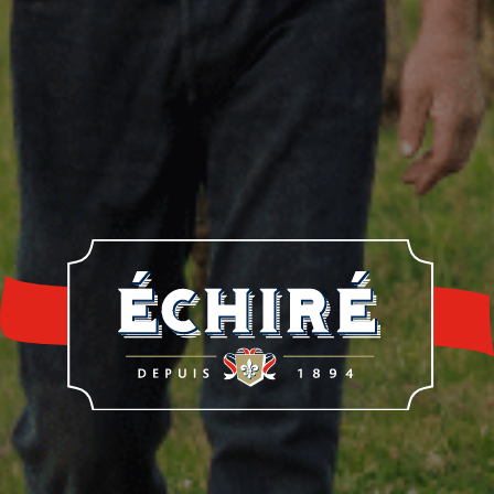
re histoire
Notre savoir-faire
Nos éleveur
rrerie Échiré
Laits