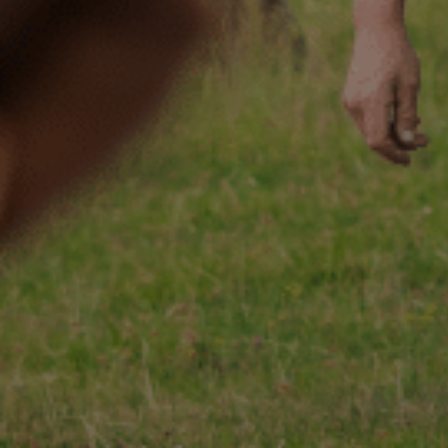
ACCUEIL
130 ANS
Not
ÉCHIRÉ
NOS PRODUITS
Beu
D’EXCELLENCE
LE BEURRE