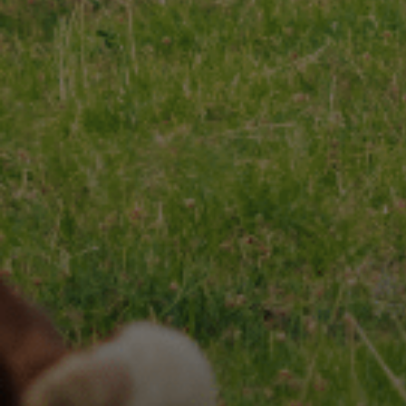
CHARENTES-POITOU AOP
RECETTES
Nos
& INSPIRATIONS
Nos
NOS ENGAGEMENTS
ESPACE PROFESSIONNEL
CONTACT