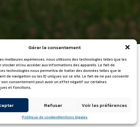
Gérer le consentement
les meilleures expériences, nous utilisons des technologies telles que les
 stocker et/ou accéder aux informations des appareils. Le fait de
 ces technologies nous permettra de traiter des données telles que le
LES DERNIÈRES
 de navigation ou les ID uniques sur ce site. Le fait de ne pas consentir
er son consentement peut avoir un effet négatif sur certaines
ACTUALITÉS
ques et fonctions.
Journée mondiale du lait – Portes
cepter
Refuser
Voir les préférences
ouvertes le 24 juin 2026
Quelle marque de beurre utilisent
Politique de cookies
Mentions légales
les chefs professionnels ?
Découvrez l’Atelier de l’Excellence à
Échiré