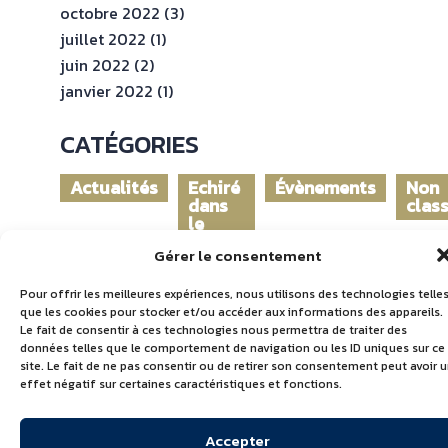
octobre 2022
(3)
juillet 2022
(1)
juin 2022
(2)
janvier 2022
(1)
CATÉGORIES
Actualités
Echiré
Évènements
Non
dans
clas
le
monde
Gérer le consentement
Pour offrir les meilleures expériences, nous utilisons des technologies telle
que les cookies pour stocker et/ou accéder aux informations des appareils.
Le fait de consentir à ces technologies nous permettra de traiter des
données telles que le comportement de navigation ou les ID uniques sur ce
site. Le fait de ne pas consentir ou de retirer son consentement peut avoir 
effet négatif sur certaines caractéristiques et fonctions.
Accepter