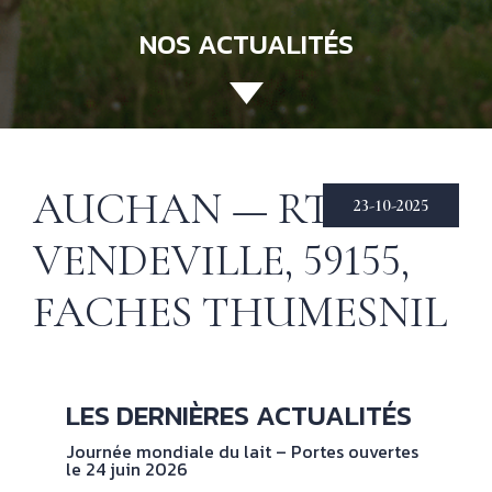
NOS ACTUALITÉS
ACCUEIL
130 ANS
Not
his
ÉCHIRÉ
AUCHAN — RTE DE
23-10-2025
NOS PRODUITS
Beu
VENDEVILLE, 59155,
Éch
D’EXCELLENCE
FACHES THUMESNIL
LE BEURRE
CHARENTES-
POITOU AOP
RECETTES
Nos
LES DERNIÈRES ACTUALITÉS
tec
& INSPIRATIONS
Journée mondiale du lait – Portes ouvertes
le 24 juin 2026
NOS
No