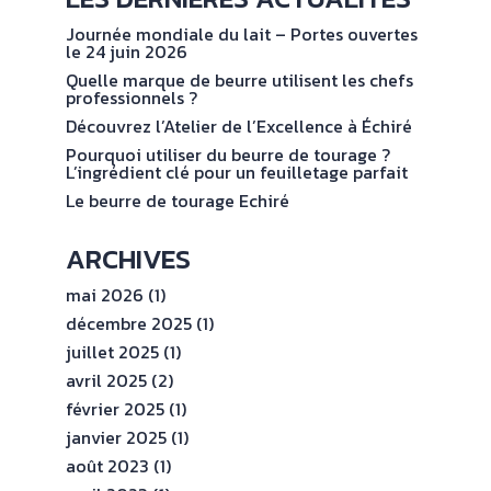
NOS
No
val
ENGAGEMENTS
Journée mondiale du lait – Portes ouvertes
le 24 juin 2026
Quelle marque de beurre utilisent les chefs
ESPACE
professionnels ?
PROFESSIONNEL
Découvrez l’Atelier de l’Excellence à Échiré
Pourquoi utiliser du beurre de tourage ?
L’ingrédient clé pour un feuilletage parfait
CONTACT
Le beurre de tourage Echiré
ARCHIVES
mai 2026
(1)
décembre 2025
(1)
juillet 2025
(1)
avril 2025
(2)
février 2025
(1)
janvier 2025
(1)
août 2023
(1)