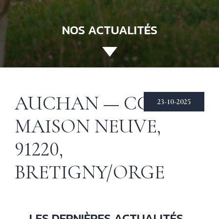
NOS ACTUALITÉS
ACCUEIL
130 ANS
Not
his
ÉCHIRÉ
AUCHAN — CC
23-10-2025
NOS PRODUITS
Beu
MAISON NEUVE,
Éch
D’EXCELLENCE
91220,
LE BEURRE
CHARENTES-
BRETIGNY/ORGE
POITOU AOP
RECETTES
Nos
tec
& INSPIRATIONS
LES DERNIÈRES ACTUALITÉS