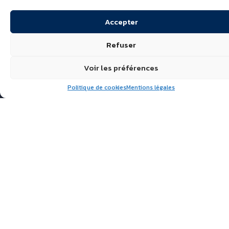
Accepter
Refuser
Voir les préférences
Politique de cookies
Mentions légales
Suivez nous
ÉCHIRÉ, LAITS & BEURRES
D’EXCELLENCE
POLITIQUE DE
CONFIDENTIALITÉ
FAQ
ACTUALITÉS