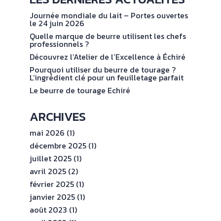
NOS
No
val
ENGAGEMENTS
Journée mondiale du lait – Portes ouvertes
le 24 juin 2026
Quelle marque de beurre utilisent les chefs
ESPACE
professionnels ?
PROFESSIONNEL
Découvrez l’Atelier de l’Excellence à Échiré
Pourquoi utiliser du beurre de tourage ?
L’ingrédient clé pour un feuilletage parfait
CONTACT
Le beurre de tourage Echiré
ARCHIVES
mai 2026
(1)
décembre 2025
(1)
juillet 2025
(1)
avril 2025
(2)
février 2025
(1)
janvier 2025
(1)
août 2023
(1)