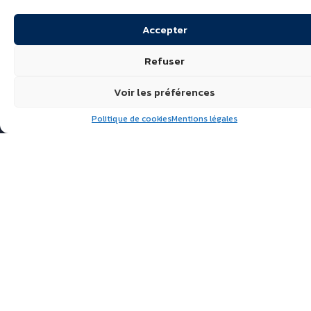
Accepter
Refuser
Voir les préférences
Politique de cookies
Mentions légales
Suivez nous
ÉCHIRÉ, LAITS & BEURRES
D’EXCELLENCE
POLITIQUE DE
CONFIDENTIALITÉ
FAQ
ACTUALITÉS