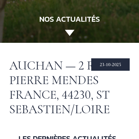
NOS ACTUALITÉS
ACCUEIL
130 ANS
Not
his
ÉCHIRÉ
AUCHAN — 2 R
23-10-2025
NOS PRODUITS
Beu
PIERRE MENDES
Éch
D’EXCELLENCE
FRANCE, 44230, ST
LE BEURRE
CHARENTES-
SEBASTIEN/LOIRE
POITOU AOP
RECETTES
Nos
tec
& INSPIRATIONS
LES DERNIÈRES ACTUALITÉS