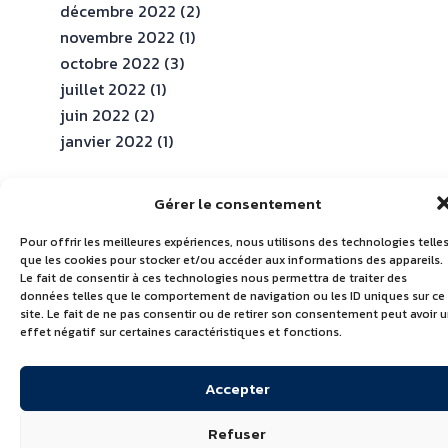
décembre 2022
(2)
novembre 2022
(1)
octobre 2022
(3)
juillet 2022
(1)
juin 2022
(2)
janvier 2022
(1)
CATÉGORIES
Gérer le consentement
Actualités
Echiré
Évènements
Non
Pour offrir les meilleures expériences, nous utilisons des technologies telle
dans
clas
que les cookies pour stocker et/ou accéder aux informations des appareils.
le
Le fait de consentir à ces technologies nous permettra de traiter des
monde
données telles que le comportement de navigation ou les ID uniques sur ce
site. Le fait de ne pas consentir ou de retirer son consentement peut avoir 
effet négatif sur certaines caractéristiques et fonctions.
Accepter
Refuser