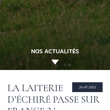
NOS ACTUALITÉS
ACCUEIL
LA LAITERIE
130 ANS
Not
26-07-2021
his
ÉCHIRÉ
D’ÉCHIRÉ PASSE SUR
NOS PRODUITS
Beu
Éch
D’EXCELLENCE