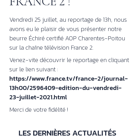
FRANCE 2 !
LE BEURRE
CHARENTES-
Vendredi 25 juillet, au reportage de 13h, nous
POITOU AOP
avons eu le plaisir de vous présenter notre
RECETTES
Nos
beurre Échiré certifié AOP Charentes-Poitou
tec
& INSPIRATIONS
sur la chaîne télévision France 2.
NOS
No
Venez-vite découvrir le reportage en cliquant
val
ENGAGEMENTS
sur le lien suivant :
ESPACE
https://www.france.tv/france-2/journal-
PROFESSIONNEL
13h00/2596409-edition-du-vendredi-
23-juillet-2021.html
CONTACT
Merci de votre fidélité !
LES DERNIÈRES ACTUALITÉS