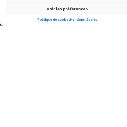
Voir les préférences
Politique de cookies
Mentions légales
Suivez nous
ÉCHIRÉ, LAITS & BEURRES
D’EXCELLENCE
POLITIQUE DE
CONFIDENTIALITÉ
FAQ
ACTUALITÉS