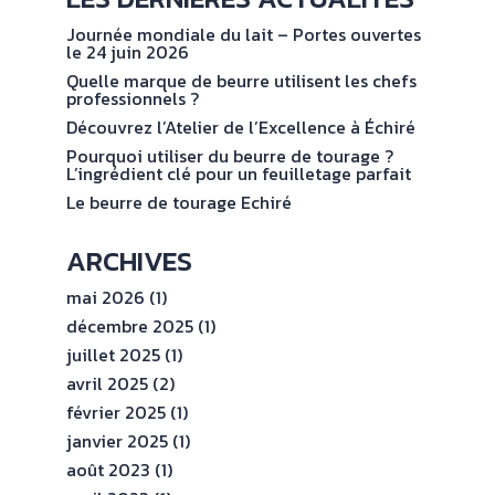
NOS
No
val
ENGAGEMENTS
Journée mondiale du lait – Portes ouvertes
le 24 juin 2026
Quelle marque de beurre utilisent les chefs
ESPACE
professionnels ?
PROFESSIONNEL
Découvrez l’Atelier de l’Excellence à Échiré
Pourquoi utiliser du beurre de tourage ?
L’ingrédient clé pour un feuilletage parfait
CONTACT
Le beurre de tourage Echiré
ARCHIVES
mai 2026
(1)
décembre 2025
(1)
juillet 2025
(1)
avril 2025
(2)
février 2025
(1)
janvier 2025
(1)
août 2023
(1)