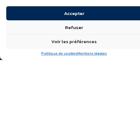
Accepter
Refuser
Voir les préférences
Politique de cookies
Mentions légales
Suivez nous
ÉCHIRÉ, LAITS & BEURRES
D’EXCELLENCE
POLITIQUE DE
CONFIDENTIALITÉ
FAQ
ACTUALITÉS